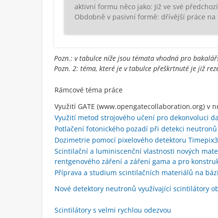
aktivní formu něco jako: Již ve své předchoz
Obdobně v pasivní formě: dřívější práce na 
Pozn.: v tabulce níže jsou témata vhodná pro bakalářsk
Pozn. 2: téma, které je v tabulce přeškrtnuté je již rez
Rámcové téma práce
Využití GATE (www.opengatecollaboration.org) v n
Využití metod strojového učení pro dekonvoluci d
Potlačení fotonického pozadí při detekci neutronů
Dozimetrie pomocí pixelového detektoru Timepix3
Scintilační a luminiscenční vlastnosti nových mat
rentgenového záření a záření gama a pro konstrukc
Příprava a studium scintilačních materiálů na bá
Nové detektory neutronů využívající scintilátory o
Scintilátory s velmi rychlou odezvou