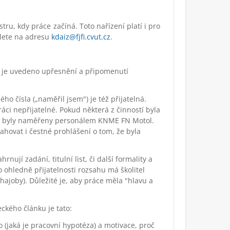
ru, kdy práce začíná. Toto nařízení platí i pro
lete na adresu
kdaiz@fjfi.cvut.cz
.
že je uvedeno upřesnění a připomenutí
o čísla („naměřil jsem") je též přijatelná.
áci nepřijatelné. Pokud některá z činností byla
die byly naměřeny personálem KNME FN Motol.
ovat i čestné prohlášení o tom, že byla
nují zadání, titulní list, či další formality a
o ohledně přijatelnosti rozsahu má školitel
joby). Důležité je, aby práce měla "hlavu a
ckého článku je tato:
o (jaká je pracovní hypotéza) a motivace, proč