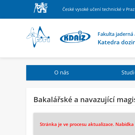
České vysoké učení technické v Pra
Fakulta jaderná 
Katedra dozim
O nás
Stud
Bakalářské a navazující magi
Stránka je ve procesu aktualizace. Nabídka