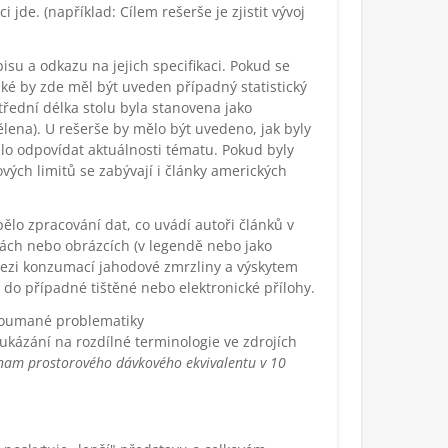
 jde. (například: Cílem rešerše je zjistit vývoj
isu a odkazu na jejich specifikaci. Pokud se
aké by zde měl být uveden případný statistický
střední délka stolu byla stanovena jako
lena). U rešerše by mělo být uvedeno, jak byly
lo odpovídat aktuálnosti tématu. Pokud byly
ých limitů se zabývají i články amerických
lo zpracování dat, co uvádí autoři článků v
lkách nebo obrázcích (v legendě nebo jako
mezi konzumací jahodové zmrzliny a výskytem
 do případné tištěné nebo elektronické přílohy.
zkoumané problematiky
oukázání na rozdílné terminologie ve zdrojích
znam prostorového dávkového ekvivalentu v 10