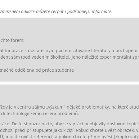
na zmíněném odkaze můžete čerpat i podrobnější informace.
ěchto forem:
litní práce s dostatečným počtem citované literatury a pochopen
udent sám (pod vedením školitele), jeho náležité experimentální zp
označně oddělena od práce studenta
Vždy je v centru zájmu „výzkum" nějaké problematiky, na které stu
bo k technologickému řešení problémů.
e. Dejte si pozor na to, aby se v práci neobjevily doslovné kopie k
edchozí práci přistupujete jako k cizí. Pokud chcete uvést obrázek,
, musíte uvést referenci, a pokud chcete přímo uvést (zkopírovat)