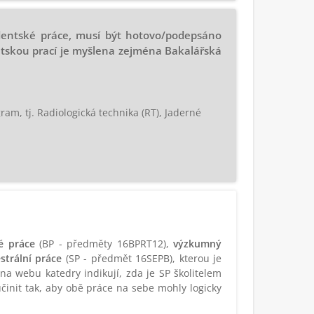
udentské práce, musí být hotovo/podepsáno
tskou prací je myšlena zejména Bakalářská
am, tj. Radiologická technika (RT), Jaderné
é práce
(BP - předměty 16BPRT12),
výzkumný
strální práce
(SP - předmět 16SEPB), kterou je
a webu katedry indikují, zda je SP školitelem
činit tak, aby obě práce na sebe mohly logicky