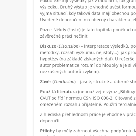
Pokud existují výsledky jak v tabulární, tak gr
výsledku. Druhý výstup je vhodné uvést formou 
vyjma situací, kdy taková data mají obecnou po
Uvedené doporučení má obecný charakter a jeh
Pozn.: Někdy (často) je tato kapitola poněkud 
závěrečné práci nečinit.
Diskuze
(
Discussion
) – interpretace výsledků, 
metodiky, rozsah výzkumu, nejistoty...), jak pr
hypotézy (na základě získaných dat). U rešerše
autor problematice rozumí do hloubky a je si 
nezkušených autorů zvykem).
Závěr
(
Conclusion
) – jasné, stručné a úderné 
Použitá literatura
(nepoužívejte výraz „Bibliogr
ČVUT se řídí normou ČSN ISO 690-2. Citované zd
omezeném rozsahu přijatelné. Použití terciálníc
Z hlediska přehlednosti práce je vhodné v prác
doporučit.
Přílohy
by měly zahrnout všechna podpůrná data,