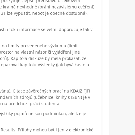
rá poskytuje „lepší" představu o celkovém
je krajně nevhodné (brání nezávislému ověření)
31 lze vypustit, neboť je obecně dostupná).
sti i toku informace se velmi doporučuje tak v
í na limity provedeného výzkumu (limit
ostor na vlastní názor či vyjádření jiné
orů). Kapitola diskuze by měla prokázat, že
pakovat kapitolu Výsledky (jak bývá často u
ována). Citace závěrečných prací na KDAIZ FJFI
ndárních zdrojů (učebnice, knihy s ISBN) je v
zů na předchozí práci studenta.
jstříky pojmů nejsou podmínkou, ale lze je
Results. Přílohy mohou být i jen v elektronické