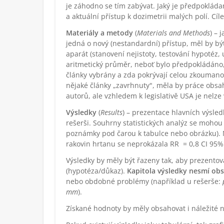
je záhodno se tím zabývat. Jaký je předpokládaný
a aktuální přístup k dozimetrii malých polí. Cí
Materiály a metody
(
Materials and Methods
) – 
jedná o nový (nestandardní) přístup, měl by být
aparát (stanovení nejistoty, testování hypotéz,
aritmetický průměr, neboť bylo předpokládáno, 
články vybrány a zda pokrývají celou zkoumano
nějaké články „zavrhnuty", měla by práce obsa
autorů, ale vzhledem k legislativě USA je nelze
Výsledky
(
Results
) – prezentace hlavních výsle
rešerši. Souhrny statistických analýz se mohou
poznámky pod čarou k tabulce nebo obrázku). M
rakovin hrtanu se neprokázala RR = 0,8 CI 95% 
Výsledky by měly být řazeny tak, aby prezento
(hypotéza/důkaz).
Kapitola výsledky nesmí obs
nebo obdobné problémy (například u rešerše:
mm
).
Získané hodnoty by měly obsahovat i náležité ne