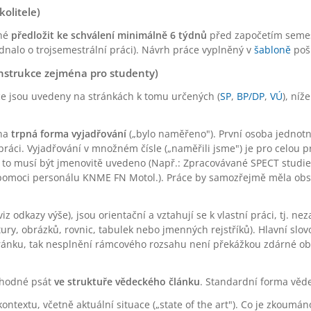
olitele)
tné
předložit ke schválení minimálně 6 týdnů
před započetím semest
ednalo o trojsemestrální práci). Návrh práce vyplněný v
šabloně
poš
nstrukce zejména pro studenty)
e jsou uvedeny na stránkách k tomu určených (
SP
,
BP/DP
,
VÚ
), ní
ána
trpná forma vyjadřování
(„bylo naměřeno"). První osoba jednotnéh
ráci. Vyjadřování v množném čísle („naměřili jsme") je pro celou pr
ak to musí být jmenovitě uvedeno (Např.: Zpracovávané SPECT stu
omoci personálu KNME FN Motol.). Práce by samozřejmě měla obsah
odkazy výše), jsou orientační a vztahují se k vlastní práci, tj. nezahr
tury, obrázků, rovnic, tabulek nebo jmenných rejstříků). Hlavní slov
ánku, tak nesplnění rámcového rozsahu není překážkou zdárné obha
vhodné psát
ve struktuře vědeckého článku
. Standardní forma věde
ontextu, včetně aktuální situace („state of the art"). Co je zkoumán