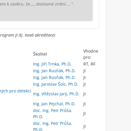
jsem k závěru, že „…doslovné znění…. ".
rogram JI (tj. nová akreditace)
Vhodne
Školitel
pro:
Ing. Jiří Trnka, Ph.D.
RT, RF
Ing. Jan Rusňák, Ph.D.
JI
Ing. Jan Rusňák, Ph.D.
JI
Ing. Jaroslav Šolc, Ph.D.
JI
ých pro detekci
Ing. Vítězslav Jarý, Ph.D.
JI
Ing. Jan Pejchal, Ph.D.
JI
doc. Ing. Petr Průša,
JI
Ph.D.
doc. Ing. Petr Průša,
JI
Ph.D.