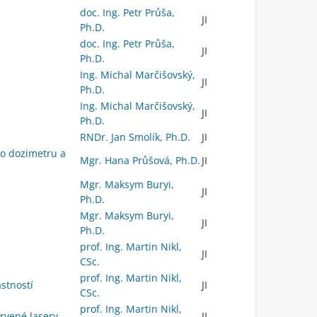
doc. Ing. Petr Průša,
JI
Ph.D.
doc. Ing. Petr Průša,
JI
Ph.D.
Ing. Michal Marčišovský,
JI
Ph.D.
Ing. Michal Marčišovský,
JI
Ph.D.
RNDr. Jan Smolík, Ph.D.
JI
ho dozimetru a
Mgr. Hana Průšová, Ph.D.
JI
Mgr. Maksym Buryi,
JI
Ph.D.
Mgr. Maksym Buryi,
JI
Ph.D.
prof. Ing. Martin Nikl,
JI
CSc.
prof. Ing. Martin Nikl,
astností
JI
CSc.
prof. Ing. Martin Nikl,
ervené lasery
JI