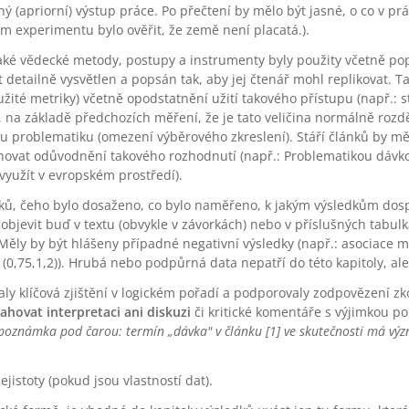
 (apriorní) výstup práce. Po přečtení by mělo být jasné, o co v práci
lem experimentu bylo ověřit, že země není placatá.).
jaké vědecké metody, postupy a instrumenty byly použity včetně pop
 detailně vysvětlen a popsán tak, aby jej čtenář mohl replikovat. T
 užité metriky) včetně opodstatnění užití takového přístupu (např.: 
na základě předchozích měření, že je tato veličina normálně rozdě
u problematiku (omezení výběrového zkreslení). Stáří článků by mě
hovat odůvodnění takového rozhodnutí (např.: Problematikou dávkov
 využít v evropském prostředí).
dků, čeho bylo dosaženo, co bylo naměřeno, k jakým výsledkům dospě
 objevit buď v textu (obvykle v závorkách) nebo v příslušných tabu
ěly by být hlášeny případné negativní výsledky (např.: asociace 
(0,75,1,2)). Hrubá nebo podpůrná data nepatří do této kapitoly, ale
valy klíčová zjištění v logickém pořadí a podporovaly zodpovězení 
ahovat interpretaci ani diskuzi
či kritické komentáře s výjimkou p
poznámka pod čarou: termín „dávka" v článku [1] ve skutečnosti má vý
jistoty (pokud jsou vlastností dat).