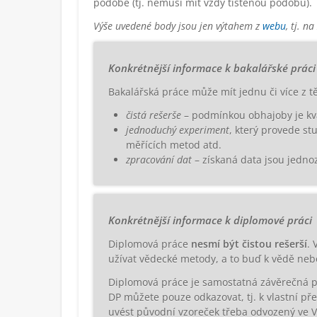
podobě (tj. nemusí mít vždy tištěnou podobu).
Výše uvedené body jsou jen výtahem z
webu
, tj. 
Konkrétnější informace k bakalářské práci
Bakalářská práce může mít jednu či více z t
čistá rešerše
– podmínkou obhajoby je kva
jednoduchý experiment
, který provede st
měřících metod atd.
zpracování dat
– získaná data jsou jedn
Konkrétnější informace k diplomové práci
Diplomová práce
nesmí být čistou rešerší
. 
užívat vědecké metody, a to buď k vědě ne
Diplomová práce je samostatná závěrečná prác
DP můžete pouze odkazovat, tj. k vlastní př
uvést původní vzoreček třeba odvozený ve VÚ