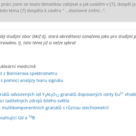
í práci jsem se touto tématikou zabýval a jak uvádím v [7], dospěl 
toto téma [7] dospěla k závěru " …doslovné znění…".
ý studijní obor DAIZ (tj. stará akreditace) označena jako pro studijní p
ervováno, tj. toto téma již si nelze vybrat
ukleární medicíně
at z Bonnerova spektrometru
 s pomocí analýzy tvaru signálu
2+
eriálů odvozených od Y
Al
O
granátů dopovaných ionty Eu
vhodn
3
5
12
i laditelných zdrojů bílého světla
zi multikomponentních granátů s různou stechiometrií
10
bsahující Gd a
B