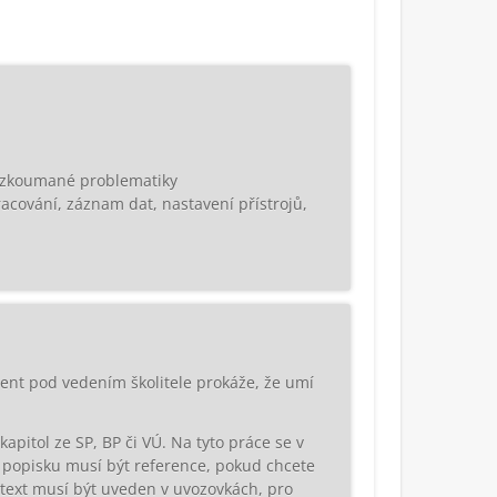
í zkoumané problematiky
racování, záznam dat, nastavení přístrojů,
dent pod vedením školitele prokáže, že umí
apitol ze SP, BP či VÚ. Na tyto práce se v
 v popisku musí být reference, pokud chcete
 text musí být uveden v uvozovkách, pro