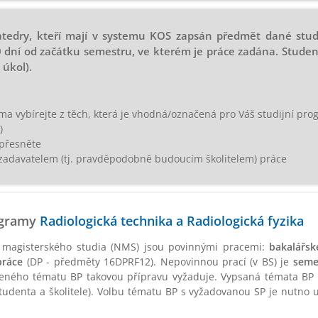
katedry, kteří mají v systemu KOS zapsán předmět dané st
 dní od začátku semestru, ve kterém je práce zadána. Studen
úkol).
a vybírejte z těch, která je vhodná/označená pro Váš studijní progr
)
upřesněte
 zadavatelem (tj. pravděpodobně budoucím školitelem) práce
rogramy
Radiologická technika a Radiologická fyzika
ho magisterského studia (NMS) jsou povinnými pracemi:
bakalářsk
práce
(DP - předměty 16DPRF12). Nepovinnou prací (v BS) je
seme
eného tématu BP takovou přípravu vyžaduje. Vypsaná témata BP n
denta a školitele). Volbu tématu BP s vyžadovanou SP je nutno u