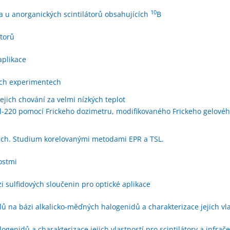
10
 u anorganických scintilátorů obsahujících
B
átorů
aplikace
ích experimentech
jich chování za velmi nízkých teplot
-220 pomocí Frickeho dozimetru, modifikovaného Frickeho gelové
ech. Studium korelovanými metodami EPR a TSL.
ostmi
i sulfidových sloučenin pro optické aplikace
álů na bázi alkalicko-měďných halogenidů a charakterizace jejich vl
genidů a charakterizace jejich vlastností pro scintilátory a infrač