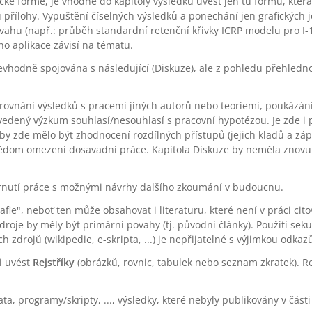
afické formě, je vhodné do kapitoly výsledků uvést jen tu formu, kte
přílohy. Vypuštění číselných výsledků a ponechání jen grafických 
vahu (např.: průběh standardní retenční křivky ICRP modelu pro I-1
o aplikace závisí na tématu.
nevhodně spojována s následující (Diskuze), ale z pohledu přehledno
porovnání výsledků s pracemi jiných autorů nebo teoriemi, poukázán
ovedený výzkum souhlasí/nesouhlasí s pracovní hypotézou. Je zde i pr
 by zde mělo být zhodnocení rozdílných přístupů (jejich kladů a záp
vědom omezení dosavadní práce. Kapitola Diskuze by neměla znovu o
shrnutí práce s možnými návrhy dalšího zkoumání v budoucnu.
afie", neboť ten může obsahovat i literaturu, které není v práci cit
roje by měly být primární povahy (tj. původní články). Použití seku
h zdrojů (wikipedie, e-skripta, ...) je nepřijatelné s výjimkou odka
i uvést
Rejstříky
(obrázků, rovnic, tabulek nebo seznam zkratek). Re
 programy/skripty, ..., výsledky, které nebyly publikovány v části 