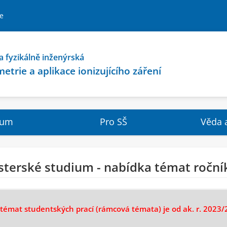
ze
a fyzikálně inženýrská
etrie a aplikace ionizujícího záření
ium
Pro SŠ
Věda 
sterské studium - nabídka témat roční
 témat studentských prací (rámcová témata) je od ak. r. 2023