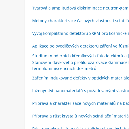
Tvarová a amplitudová diskriminace neutron-gama
Metody charakterizace časových vlastností scintil
Vývoj kompaktního detektoru SXRM pro kosmické 
Aplikace polovodičových detektorů záření ve fúzn
Studium moderních křemíkových fotodetektorů a je
Stanovení dávkového profilu ozařovače Gammacell
termoluminiscenčních dozimetrů
Zářením indukované defekty v optických materiál
Inženýrství nanomateriálů s požadovanými vlastn
Příprava a charakterizace nových materiálů na báz
Příprava a růst krystalů nových scintilační materi
Růst monokrystalů nových alkalicko-olovnatých halo