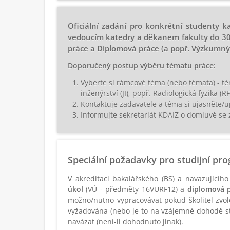
Oficiální zadání pro konkrétní studenty 
vedoucím katedry a děkanem fakulty do 30
práce a Diplomová práce (a popř. Výzkumný 
Doporučený postup výběru tématu práce:
Vyberte si rámcové téma (nebo témata) - tém
inženýrství (JI), popř. Radiologická fyzika (RF
Kontaktuje zadavatele a téma si ujasněte/
Informujte sekretariát KDAIZ o domluvě se
Speciální požadavky pro studijní p
V akreditaci bakalářského (BS) a navazující
úkol
(VÚ - předměty 16VURF12) a
diplomová 
možno/nutno vypracovávat pokud školitel zvol
vyžadována (nebo je to na vzájemné dohodě stu
navázat (není-li dohodnuto jinak).