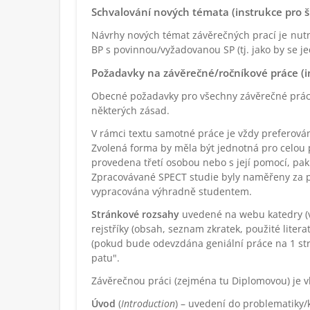
Schvalování nových témata (instrukce pro šk
Návrhy nových témat závěrečných prací je nu
BP s povinnou/vyžadovanou SP (tj. jako by se j
Požadavky na závěrečné/ročníkové práce (i
Obecné požadavky pro všechny závěrečné prác
některých zásad.
V rámci textu samotné práce je vždy preferov
Zvolená forma by měla být jednotná pro celou p
provedena třetí osobou nebo s její pomocí, p
Zpracovávané SPECT studie byly naměřeny za p
vypracována výhradně studentem.
Stránkové rozsahy
uvedené na webu katedry (viz 
rejstříky (obsah, seznam zkratek, použité litera
(pokud bude odevzdána geniální práce na 1 str
patu".
Závěrečnou práci (zejména tu Diplomovou) je 
Úvod
(
Introduction
) – uvedení do problematiky/k