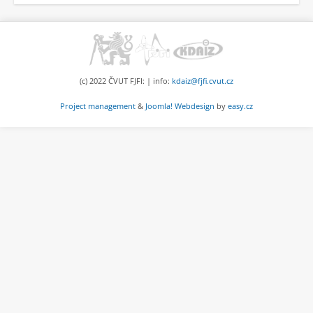
(c) 2022 ČVUT FJFI: | info:
kdaiz@fjfi.cvut.cz
Project management
&
Joomla!
Webdesign
by
easy.cz